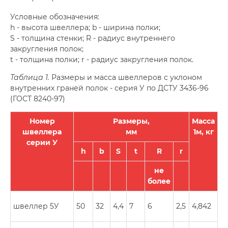
Условные обозначения:
h - высота швеллера; b - ширина полки;
S - толщина стенки; R - радиус внутреннего
закругления полок;
t - толщина полки; r - радиус закругления полок.
Таблица 1.
Размеры и масса швеллеров с уклоном
внутренних граней полок - серия У по ДСТУ 3436-96
(ГОСТ 8240-97)
Номер
Размеры,
Масса
швеллера
мм
1м, кг
серии У
h
b
S
t
R
r
не
более
швеллер 5У
50
32
4,4
7
6
2,5
4,842