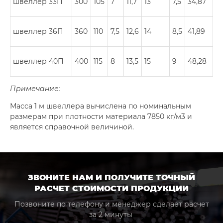
швеллер 33П
300
105
7
11,7
13
7,5
34,87
швеллер 36П
360
110
7,5
12,6
14
8,5
41,89
швеллер 40П
400
115
8
13,5
15
9
48,28
Примечание:
Масса 1 м швеллера вычислена по номинальным
размерам при плотности материала 7850 кг/м3 и
является справочной величиной.
ЗВОНИТЕ НАМ И ПОЛУЧИТЕ ТОЧНЫЙ
РАСЧЕТ СТОИМОСТИ ПРОДУКЦИИ
Позвоните по телефону и менеджер сделает расчет
за 2 минуты