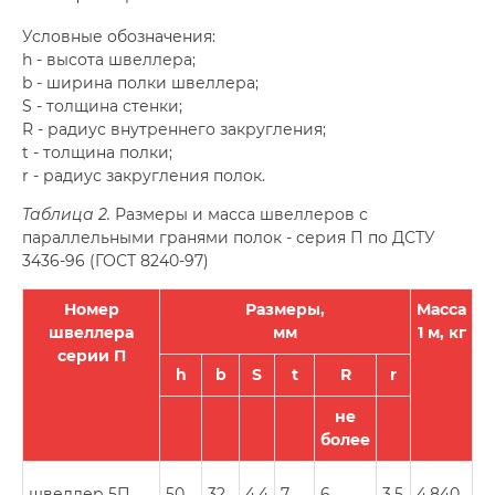
Условные обозначения:
h - высота швеллера;
b - ширина полки швеллера;
S - толщина стенки;
R - радиус внутреннего закругления;
t - толщина полки;
r - радиус закругления полок.
Таблица 2.
Размеры и масса швеллеров с
параллельными гранями полок - серия П по ДСТУ
3436-96 (ГОСТ 8240-97)
Номер
Размеры,
Масса
швеллера
мм
1 м, кг
серии П
h
b
S
t
R
r
не
более
швеллер 5П
50
32
4,4
7
6
3,5
4,840