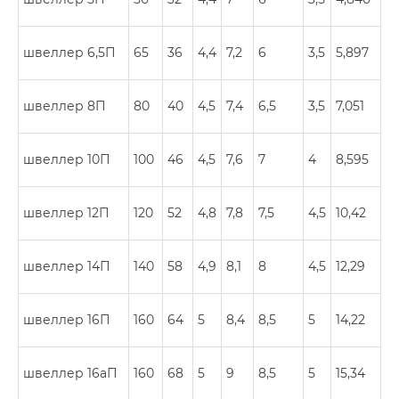
швеллер 6,5П
65
36
4,4
7,2
6
3,5
5,897
швеллер 8П
80
40
4,5
7,4
6,5
3,5
7,051
швеллер 10П
100
46
4,5
7,6
7
4
8,595
швеллер 12П
120
52
4,8
7,8
7,5
4,5
10,42
швеллер 14П
140
58
4,9
8,1
8
4,5
12,29
швеллер 16П
160
64
5
8,4
8,5
5
14,22
швеллер 16аП
160
68
5
9
8,5
5
15,34