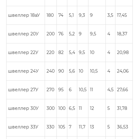
швеллер 18аУ
180
74
5,1
9,3
9
3,5
17,45
швеллер 20У
200
76
5,2
9
9,5
4
18,37
швеллер 22У
220
82
5,4
9,5
10
4
20,98
швеллер 24У
240
90
5,6
10
10,5
4
24,06
швеллер 27У
270
95
6
10,5
11
4,5
27,66
швеллер 30У
300
100
6,5
11
12
5
31,78
швеллер 33У
330
105
7
11,7
13
5
36,53