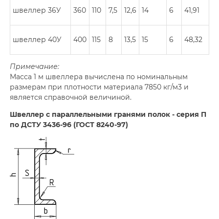
швеллер 36У
360
110
7,5
12,6
14
6
41,91
швеллер 40У
400
115
8
13,5
15
6
48,32
Примечание:
Масса 1 м швеллера вычислена по номинальным
размерам при плотности материала 7850 кг/м3 и
является справочной величиной.
Швеллер с параллельными гранями полок - серия П
по ДСТУ 3436-96 (ГОСТ
8240-97)